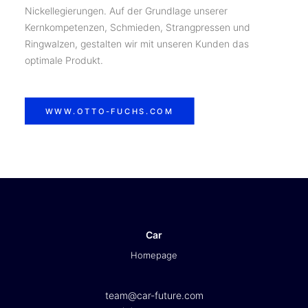
Nickellegierungen. Auf der Grundlage unserer
Kernkompetenzen, Schmieden, Strangpressen und
Ringwalzen, gestalten wir mit unseren Kunden das
optimale Produkt.
WWW.OTTO-FUCHS.COM
Car
Homepage
team@car-future.com