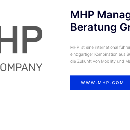
MHP Manage
Beratung 
MHP ist eine international füh
einzigartiger Kombination aus 
die Zukunft von Mobility und Ma
WWW.MHP.COM