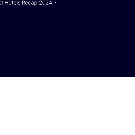
ct
Hotels
Recap 2024
Agenda
S
Agenda |
1.10.2024
Agenda |
2.10.2024