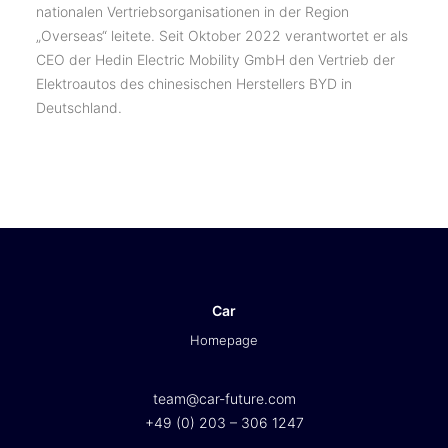
nationalen Vertriebsorganisationen in der Region
„Overseas“ leitete. Seit Oktober 2022 verantwortet er als
CEO der Hedin Electric Mobility GmbH den Vertrieb der
Elektroautos des chinesischen Herstellers BYD in
Deutschland.
Car
Homepage
team@car-future.com
+49 (0) 203 – 306 1247