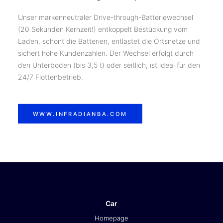
Unser markenneutraler Drive-through-Batteriewechsel
(20 Sekunden Kernzeit!) entkoppelt Bestückung vom
Laden, schont die Batterien, entlastet die Ortsnetze und
sichert hohe Kundenzahlen. Der Wechsel erfolgt durch
den Unterboden (bis 3,5 t) oder seitlich, ist ideal für den
24/7 Flottenbetrieb.
WWW.INFRADIANBA.COM
Car
Homepage