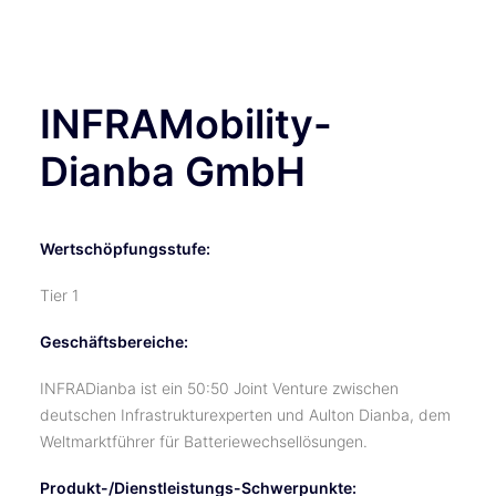
TICKETS
INFRAMobility-
Dianba GmbH
Wertschöpfungsstufe:
Tier 1
Geschäftsbereiche:
INFRADianba ist ein 50:50 Joint Venture zwischen
deutschen Infrastrukturexperten und Aulton Dianba, dem
Weltmarktführer für Batteriewechsellösungen.
Produkt-/Dienstleistungs-Schwerpunkte: