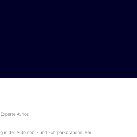
peaker
Partner
Impressions
Speaker 2024
Partner 2024
Impression
2024
Experte Avrios
ung in der Automobil- und Fuhrparkbranche. Bei