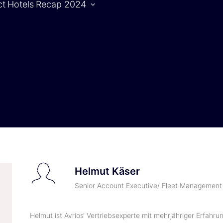
ct
Hotels
Recap 2024
Agenda
S
Agenda |
1.10.2024
Agenda |
2.10.2024
Helmut Käser
Senior Account Executive/ Fleet Management 
Helmut ist Avrios‘ Vertriebsexperte mit mehrjähriger Erfahr