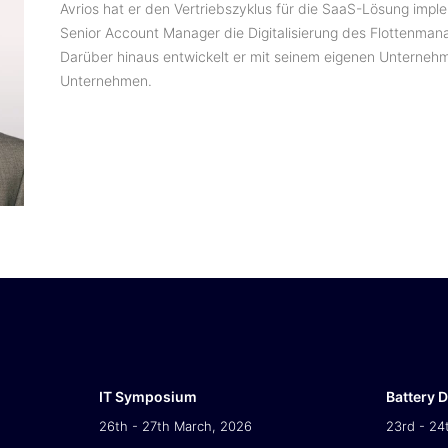
Avrios hat er den Vertriebszyklus für die SaaS-Lösung imple
Senior Account Manager die Digitalisierung des Flottenma
Darüber hinaus entwickelt er mit seinem eigenen Unterne
Unternehmen.
IT Symposium
Battery 
26th - 27th March, 2026
23rd - 24