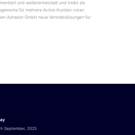
mentiert und weiterentwickelt und treibt als
nagements für mehrere Avrios-Kunden voran.
hmen Adreeon GmbH neue Vertriebslösungen für
Day
th September, 2025