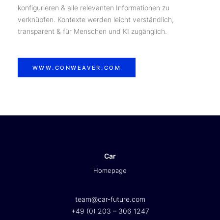
konfigurieren & alle relevanten Informationen zu
verknüpfen. Kontexte werden leicht verständlich,
transparent & für Menschen und KI zugänglich.
WWW.CONWEAVER.COM
Car
Homepage
team@car-future.com
+49 (0) 203 – 306 1247